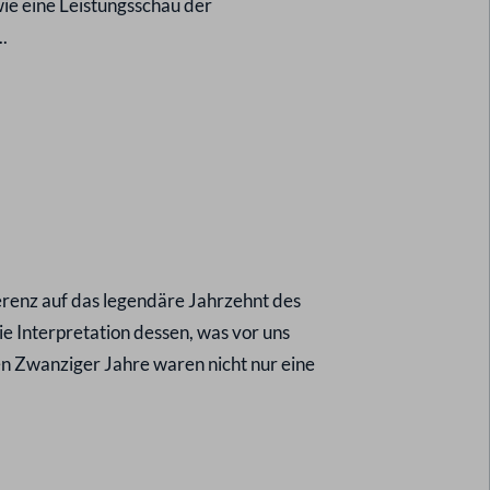
ie eine Leistungsschau der
.
ferenz auf das legendäre Jahrzehnt des
ie Interpretation dessen, was vor uns
en Zwanziger Jahre waren nicht nur eine