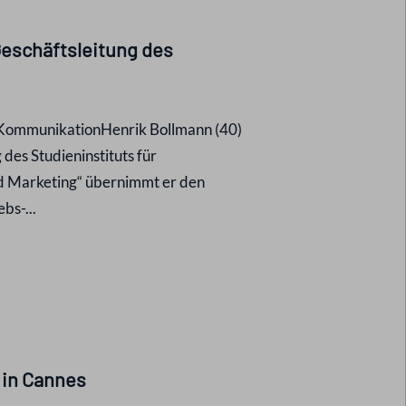
Geschäftsleitung des
r KommunikationHenrik Bollmann (40)
des Studieninstituts für
nd Marketing“ übernimmt er den
bs-...
n in Cannes