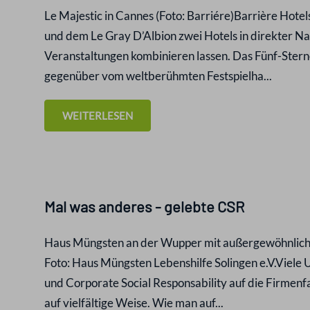
Le Majestic in Cannes (Foto: Barriére)Barrière Hotel
und dem Le Gray D’Albion zwei Hotels in direkter Nac
Veranstaltungen kombinieren lassen. Das Fünf-Sterne
gegenüber vom weltberühmten Festspielha...
WEITERLESEN
Mal was anderes - gelebte CSR
Haus Müngsten an der Wupper mit außergewöhnlicher
Foto: Haus Müngsten Lebenshilfe Solingen e.V.Viele
und Corporate Social Responsability auf die Firmen
auf vielfältige Weise. Wie man auf...