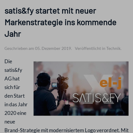
satis&fy startet mit neuer
Markenstrategie ins kommende
Jahr
Geschrieben am 05. Dezember 2019.
Veröffentlicht in Technik.
Die
satis&fy
AG hat
sich für
den Start
in das Jahr
2020 eine
neue
Brand-Strategie mit modernisiertem Logo verordnet. Mit