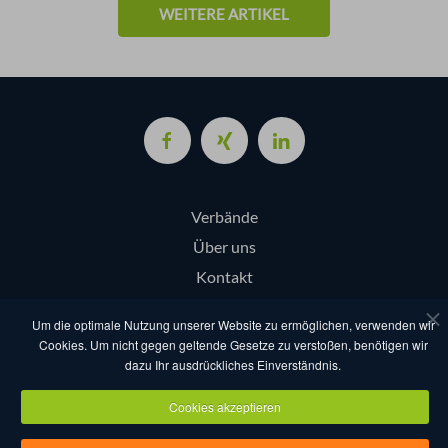
WEITERE ARTIKEL
Verbände
Über uns
Kontakt
Login
Um die optimale Nutzung unserer Website zu ermöglichen, verwenden wir
Cookies. Um nicht gegen geltende Gesetze zu verstoßen, benötigen wir
dazu Ihr ausdrückliches Einverständnis.
AGB
Datenschutz
Nutzungsbestimmungen
Impressum
Cookies akzeptieren
Copyright eventcompanies.de 2025