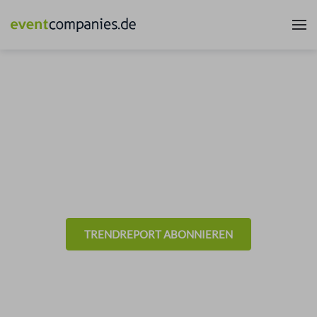
News & Trends aus der
Eventbranche
- Technik -
TRENDREPORT ABONNIEREN