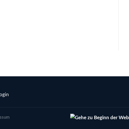
ogin
essum