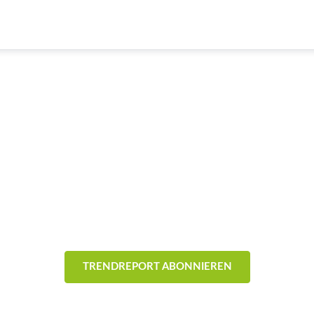
& Trends aus der Eventb
- Technik -
TRENDREPORT ABONNIEREN