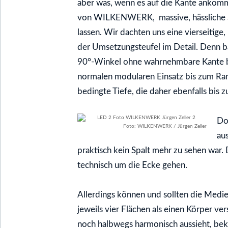
aber was, wenn es auf die Kante ankomm
von WILKENWERK, massive, hässliche Sä
lassen. Wir dachten uns eine vierseitig
der Umsetzungsteufel im Detail. Denn b
90°-Winkel ohne wahrnehmbare Kante bes
normalen modularen Einsatz bis zum Ran
bedingte Tiefe, die daher ebenfalls bis 
Do
Foto: WILKENWERK / Jürgen Zeller
au
praktisch kein Spalt mehr zu sehen war.
technisch um die Ecke gehen.
Allerdings können und sollten die Medi
jeweils vier Flächen als einen Körper v
noch halbwegs harmonisch aussieht, bek