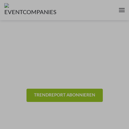
News & Trends aus der
Eventbranche
- Technik -
TRENDREPORT ABONNIEREN