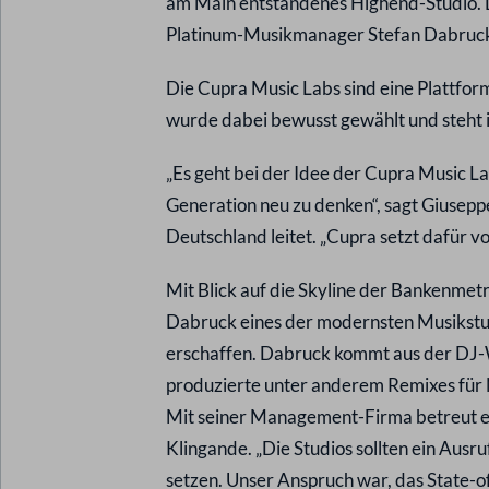
am Main entstandenes Highend-Studio. D
Platinum-Musikmanager Stefan Dabru
Die Cupra Music Labs sind eine Plattform
wurde dabei bewusst gewählt und steht
„Es geht bei der Idee der Cupra Music La
Generation neu zu denken“, sagt Giuseppe
Deutschland leitet. „Cupra setzt dafür vo
Mit Blick auf die Skyline der Bankenmet
Dabruck eines der modernsten Musikstu
erschaffen. Dabruck kommt aus der DJ-W
produzierte unter anderem Remixes für 
Mit seiner Management-Firma betreut er
Klingande. „Die Studios sollten ein Ausr
setzen. Unser Anspruch war, das State-o