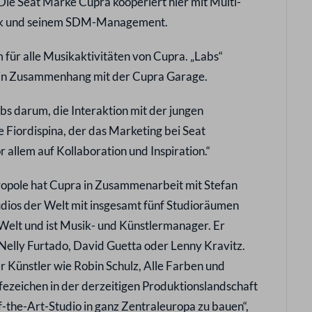
ie Seat Marke Cupra kooperiert hier mit Multi-
ck und seinem SDM-Management.
 für alle Musikaktivitäten von Cupra. „Labs“
 in Zusammenhang mit der Cupra Garage.
bs darum, die Interaktion mit der jungen
 Fiordispina, der das Marketing bei Seat
r allem auf Kollaboration und Inspiration.“
ropole hat Cupra in Zusammenarbeit mit Stefan
dios der Welt mit insgesamt fünf Studioräumen
elt und ist Musik- und Künstlermanager. Er
Nelly Furtado, David Guetta oder Lenny Kravitz.
 Künstler wie Robin Schulz, Alle Farben und
ufezeichen in der derzeitigen Produktionslandschaft
f-the-Art-Studio in ganz Zentraleuropa zu bauen“,