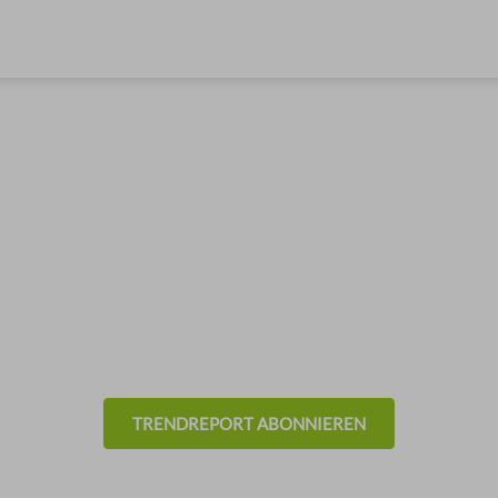
& Trends aus der Eventb
- Technik -
TRENDREPORT ABONNIEREN