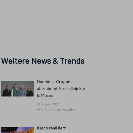
Weitere News & Trends
Damböck-Gruppe
übernimmt Arcus Objekte
& Messen
06. August 2026
Veröffentlicht in: Messebau
Kesch realisiert