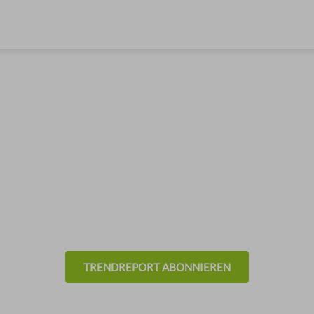
& Trends aus der Eventb
- Technik -
TRENDREPORT ABONNIEREN