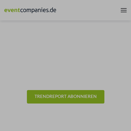
News & Trends aus der
Eventbranche
- Technik -
TRENDREPORT ABONNIEREN