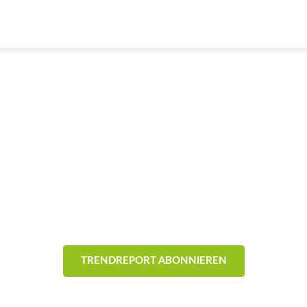
& Trends aus der Eventb
- Technik -
TRENDREPORT ABONNIEREN