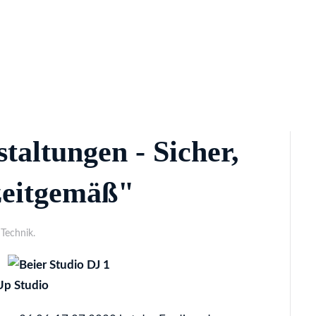
taltungen - Sicher,
zeitgemäß"
 Technik.
 Up Studio