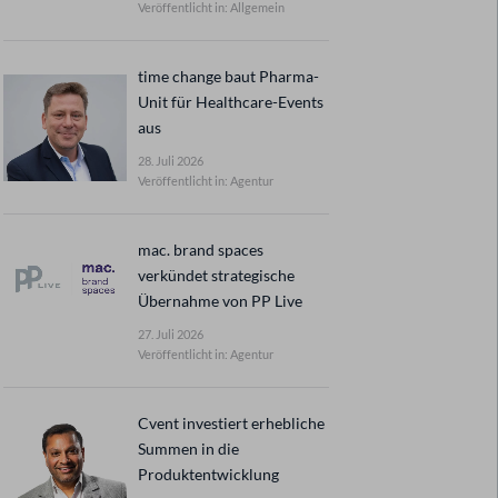
Veröffentlicht in: Allgemein
time change baut Pharma-
Unit für Healthcare-Events
aus
28. Juli 2026
Veröffentlicht in: Agentur
mac. brand spaces
verkündet strategische
Übernahme von PP Live
27. Juli 2026
Veröffentlicht in: Agentur
Cvent investiert erhebliche
Summen in die
Produktentwicklung