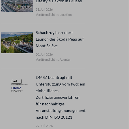
Lifestyle-Faktor in Brüssel
31. Juli 2026
Veröffentlicht in: Location
Schachzug inszeniert
Launch des Škoda Peaq auf
Mont Salève
30. Juli 2026
Veröffentlicht in: Agentur
DMSZ beantragt mit
Unterstützung vom fwd: ein
einheitliches
Zertifizierungsverfahren
für nachhaltiges
Veranstaltungsmanagement
nach DIN ISO 20121
29. Juli 2026