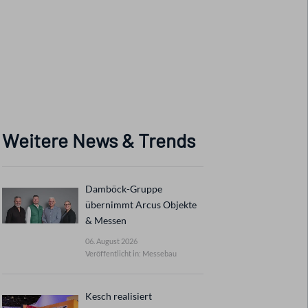
Weitere News & Trends
Damböck-Gruppe
übernimmt Arcus Objekte
& Messen
06. August 2026
Veröffentlicht in: Messebau
Kesch realisiert