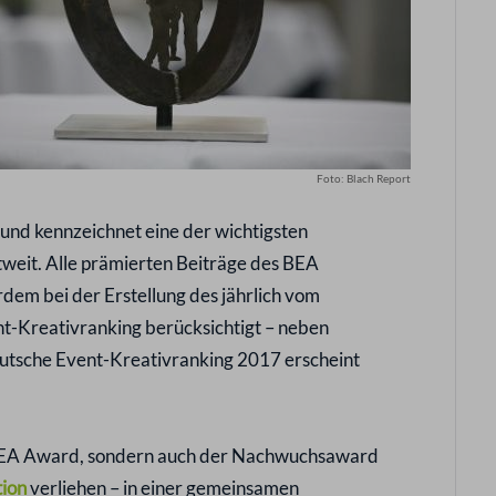
Foto: Blach Report
nd kennzeichnet eine der wichtigsten
weit. Alle prämierten Beiträge des BEA
em bei der Erstellung des jährlich vom
t-Kreativranking berücksichtigt – neben
tsche Event-Kreativranking 2017 erscheint
 BEA Award, sondern auch der Nachwuchsaward
tion
verliehen – in einer gemeinsamen