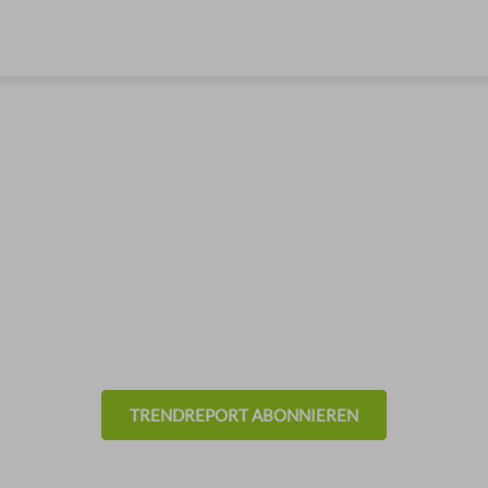
& Trends aus der Eventb
- Allgemein -
TRENDREPORT ABONNIEREN