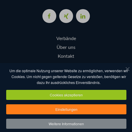
Verbände
Über uns
Kontakt
Login
Um die optimale Nutzung unserer Website zu ermöglichen, verwenden wir
Cookies. Um nicht gegen geltende Gesetze zu verstoßen, benötigen wir
dazu Ihr ausdrückliches Einverständnis.
AGB
Datenschutz
Nutzungsbestimmungen
Impressum
Cookies akzeptieren
Copyright eventcompanies.de 2025
Einstellungen
Weitere Informationen