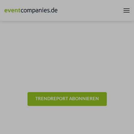
News & Trends aus der
Eventbranche
- Allgemein -
TRENDREPORT ABONNIEREN