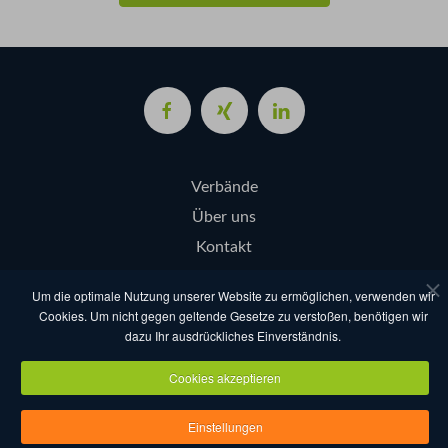
Verbände
Über uns
Kontakt
Login
Um die optimale Nutzung unserer Website zu ermöglichen, verwenden wir
Cookies. Um nicht gegen geltende Gesetze zu verstoßen, benötigen wir
dazu Ihr ausdrückliches Einverständnis.
AGB
Datenschutz
Nutzungsbestimmungen
Impressum
Cookies akzeptieren
Copyright eventcompanies.de 2025
Einstellungen