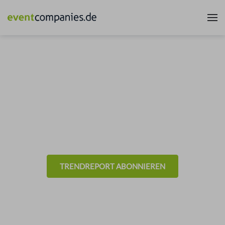
News & Trends aus der
Eventbranche
- Allgemein -
TRENDREPORT ABONNIEREN