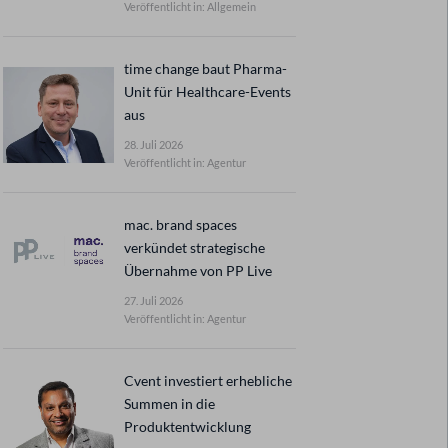
Veröffentlicht in: Allgemein
time change baut Pharma-
Unit für Healthcare-Events
aus
28. Juli 2026
Veröffentlicht in: Agentur
mac. brand spaces
verkündet strategische
Übernahme von PP Live
27. Juli 2026
Veröffentlicht in: Agentur
Cvent investiert erhebliche
Summen in die
Produktentwicklung