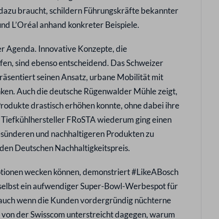
azu braucht, schildern Führungskräfte bekannter
nd L’Oréal anhand konkreter Beispiele.
der Agenda. Innovative Konzepte, die
ifen, sind ebenso entscheidend. Das Schweizer
äsentiert seinen Ansatz, urbane Mobilität mit
nken. Auch die deutsche Rügenwalder Mühle zeigt,
Produkte drastisch erhöhen konnte, ohne dabei ihre
r Tiefkühlhersteller FRoSTA wiederum ging einen
ünderen und nachhaltigeren Produkten zu
 den Deutschen Nachhaltigkeitspreis.
otionen wecken können, demonstriert #LikeABosch
selbst ein aufwendiger Super-Bowl-Werbespot für
 auch wenn die Kunden vordergründig nüchterne
 von der Swisscom unterstreicht dagegen, warum