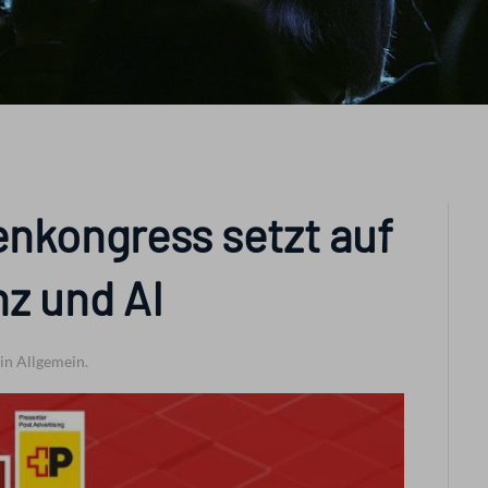
nkongress setzt auf
nz und AI
 in Allgemein.