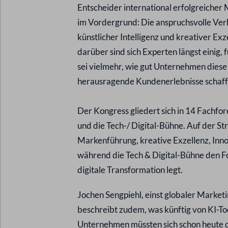
Entscheider international erfolgreicher 
im Vordergrund: Die anspruchsvolle Ve
künstlicher Intelligenz und kreativer Exz
darüber sind sich Experten längst einig,
sei vielmehr, wie gut Unternehmen diese
herausragende Kundenerlebnisse schaff
Der Kongress gliedert sich in 14 Fachf
und die Tech-/ Digital-Bühne. Auf der S
Markenführung, kreative Exzellenz, Inn
während die Tech & Digital-Bühne den Fo
digitale Transformation legt.
Jochen Sengpiehl, einst globaler Marketi
beschreibt zudem, was künftig von KI-Too
Unternehmen müssten sich schon heute d