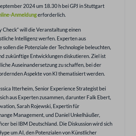
 September 2024 um 18.30 h bei GPJ in Stuttgart
line-Anmeldung
erforderlich.
y Check“ will die Veranstaltung einen
tliche Intelligenz werfen. Experten aus
sollen die Potenziale der Technologie beleuchten,
d zukünftige Entwicklungen diskutieren. Ziel ist
hrliche Auseinandersetzung zu schaffen, bei der
sfordernden Aspekte von KI thematisiert werden.
sica Itterheim, Senior Experience Strategist bei
t sich aus Experten zusammen, darunter Falk Ebert,
vation, Sarah Rojewski, Expertin für
 Change Management, und Daniel Unkelhäußer,
cer bei IBM Deutschland. Die Diskussion wird sich
ype um AI, den Potenzialen von Künstlicher