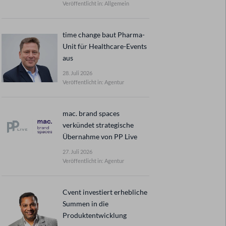
Veröffentlicht in: Allgemein
time change baut Pharma-
Unit für Healthcare-Events
aus
28. Juli 2026
Veröffentlicht in: Agentur
mac. brand spaces
verkündet strategische
Übernahme von PP Live
27. Juli 2026
Veröffentlicht in: Agentur
Cvent investiert erhebliche
Summen in die
Produktentwicklung