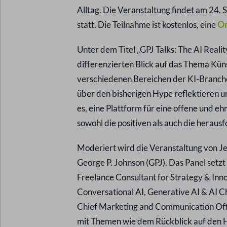
Alltag. Die Veranstaltung findet am 24.
statt. Die Teilnahme ist kostenlos, eine
On
Unter dem Titel „GPJ Talks: The AI Realit
differenzierten Blick auf das Thema Küns
verschiedenen Bereichen der KI-Branche 
über den bisherigen Hype reflektieren un
es, eine Plattform für eine offene und e
sowohl die positiven als auch die herau
Moderiert wird die Veranstaltung von Jes
George P. Johnson (GPJ). Das Panel setz
Freelance Consultant for Strategy & Inno
Conversational AI, Generative AI & AI
Chief Marketing and Communication Offi
mit Themen wie dem Rückblick auf den H