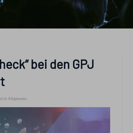
Check“ bei den GPJ
t
ht in Allgemein.