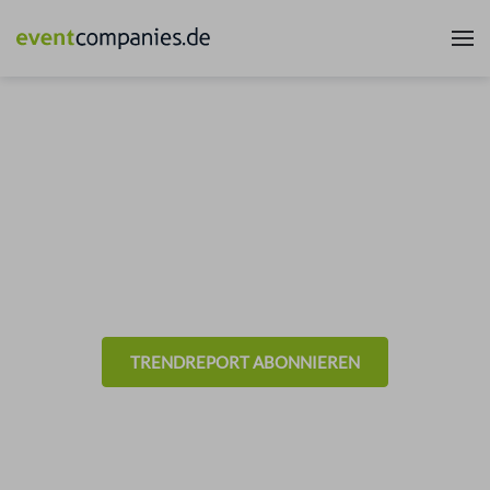
News & Trends aus der
Eventbranche
- Allgemein -
TRENDREPORT ABONNIEREN