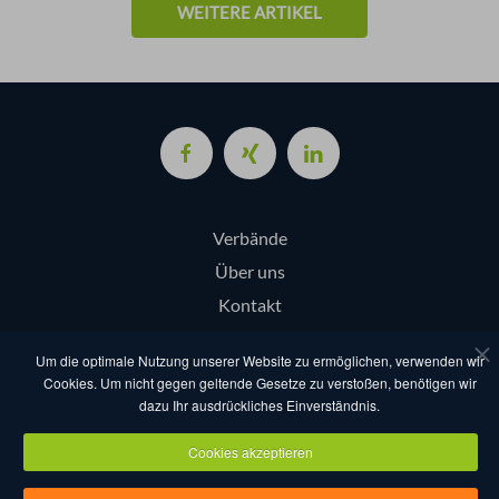
WEITERE ARTIKEL
Verbände
Über uns
Kontakt
Login
Um die optimale Nutzung unserer Website zu ermöglichen, verwenden wir
Cookies. Um nicht gegen geltende Gesetze zu verstoßen, benötigen wir
dazu Ihr ausdrückliches Einverständnis.
AGB
Datenschutz
Nutzungsbestimmungen
Impressum
Cookies akzeptieren
Copyright eventcompanies.de 2025