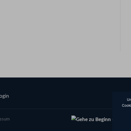
ogin
Um
Cooki
essum