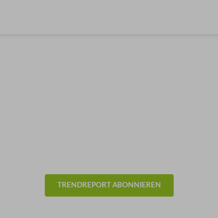
& Trends aus der Eventb
- Allgemein -
TRENDREPORT ABONNIEREN