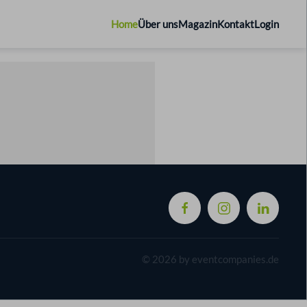
Home
Über uns
Magazin
Kontakt
Login
©
2026
by eventcompanies.de