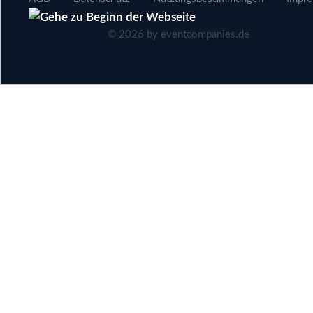
©
2026
by eventcompanies.de