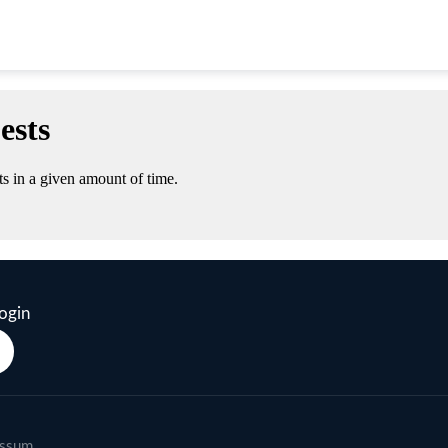
ogin
essum