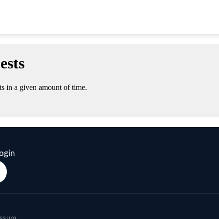
ogin
essum