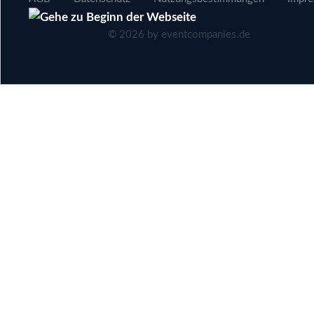
©
2026
by eventcompanies.de