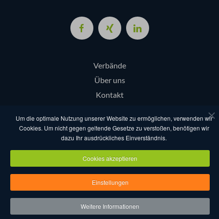
Verbände
Über uns
Kontakt
Login
Um die optimale Nutzung unserer Website zu ermöglichen, verwenden wir
Cookies. Um nicht gegen geltende Gesetze zu verstoßen, benötigen wir
dazu Ihr ausdrückliches Einverständnis.
AGB
Datenschutz
Nutzungsbestimmungen
Impressum
Cookies akzeptieren
Copyright eventcompanies.de 2025
Einstellungen
Weitere Informationen