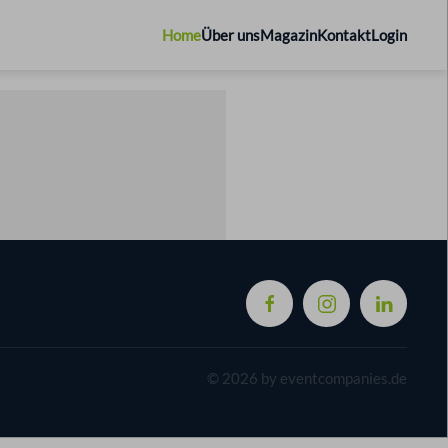
Home
Über uns
Magazin
Kontakt
Login
©
2026
by eventcompanies.de