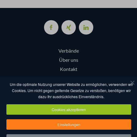
Verbände
Über uns
Kontakt
Login
Um die optimale Nutzung unserer Website zu ermöglichen, verwenden wir
Cookies. Um nicht gegen geltende Gesetze zu verstoßen, benötigen wir
dazu Ihr ausdrückliches Einverständnis.
AGB
Datenschutz
Nutzungsbestimmungen
Impressum
Cookies akzeptieren
Copyright eventcompanies.de 2025
Einstellungen