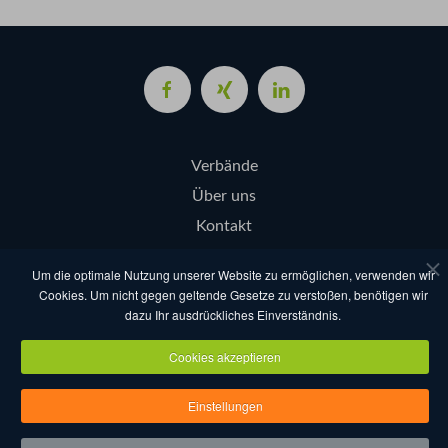
Verbände
Über uns
Kontakt
Login
Um die optimale Nutzung unserer Website zu ermöglichen, verwenden wir
Cookies. Um nicht gegen geltende Gesetze zu verstoßen, benötigen wir
dazu Ihr ausdrückliches Einverständnis.
AGB
Datenschutz
Nutzungsbestimmungen
Impressum
Cookies akzeptieren
Copyright eventcompanies.de 2025
Einstellungen