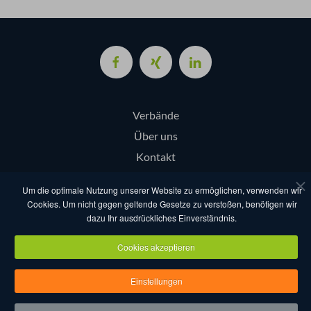
Verbände
Über uns
Kontakt
Login
Um die optimale Nutzung unserer Website zu ermöglichen, verwenden wir
Cookies. Um nicht gegen geltende Gesetze zu verstoßen, benötigen wir
dazu Ihr ausdrückliches Einverständnis.
AGB
Datenschutz
Nutzungsbestimmungen
Impressum
Cookies akzeptieren
Copyright eventcompanies.de 2025
Einstellungen