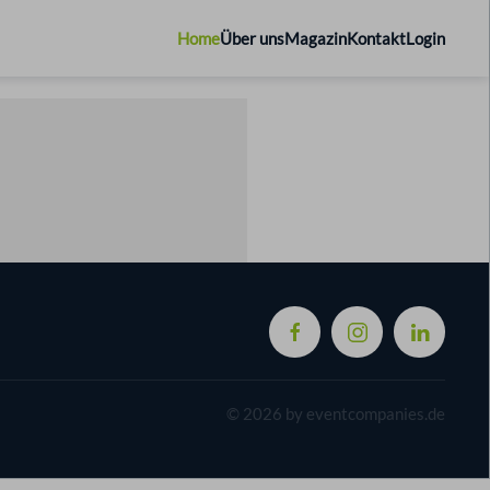
Home
Über uns
Magazin
Kontakt
Login
©
2026
by eventcompanies.de