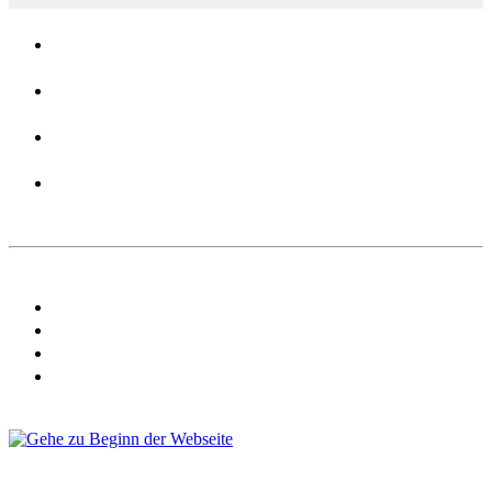
Verbände
Über uns
Kontakt
Login
AGB
Datenschutz
Nutzungsbestimmungen
Impressum
Copyright eventcompanies.de 2025