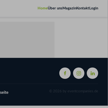
Home
Über uns
Magazin
Kontakt
Login
©
2026
by eventcompanies.de