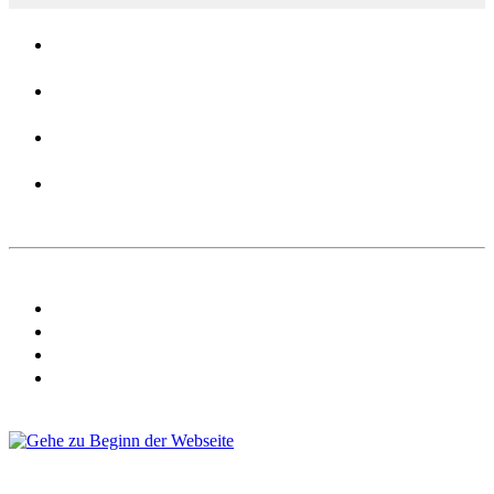
Verbände
Über uns
Kontakt
Login
AGB
Datenschutz
Nutzungsbestimmungen
Impressum
Copyright eventcompanies.de 2025