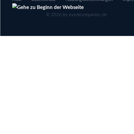
©
2026
by eventcompanies.de