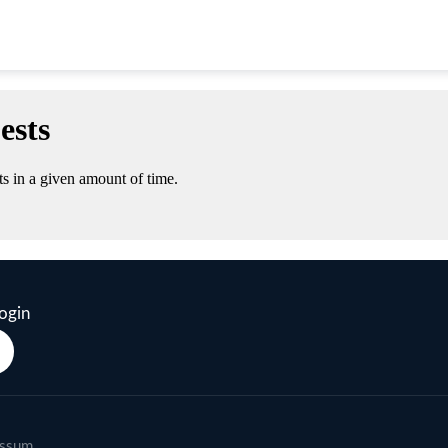
ogin
essum